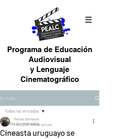
Programa de Educación
Audiovisual
y Lenguaje
Cinematográfico
Entrada
Todas las entradas
Matias Bernaola
Todas las entradas
1 dic 2018
1 min de lectura
Cineasta uruguayo se
INICIO